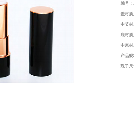
编号：
盖材质
中节材
底材质
中束材
产品规
珠子尺